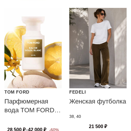
TOM FORD
FEDELI
Парфюмерная
Женская футболка
вода TOM FORD
38, 40
SOLEIL BLANC
21 500
₽
28 500
₽
–
42 000
₽
-60%