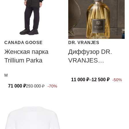
CANADA GOOSE
DR. VRANJES
Женская парка
Диффузор DR.
Trillium Parka
VRANJES
FIRENZE MILANO
M
11 000
₽
–
12 500
₽
-50%
71 000
₽
293 000
₽
-70%