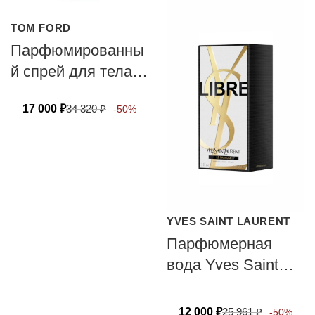
TOM FORD
Парфюмированны
й спрей для тела
TOM FORD ROSE
17 000
₽
34 320
₽
-50%
PRICK 150 мл
YVES SAINT LAURENT
Парфюмерная
вода Yves Saint
Laurent LIBRE LE
PARFUM
12 000
₽
25 961
₽
-50%