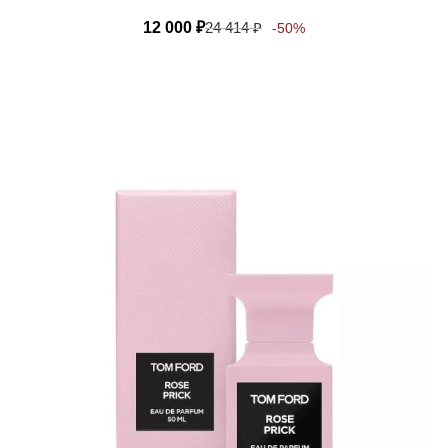
12 000
₽
24 414
₽
-50%