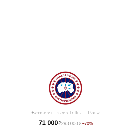
Женская парка Trillium Parka
71 000
₽
293 000
−70%
₽