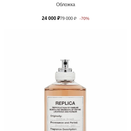
Обложка
24 000
₽
79 000
₽
-70%