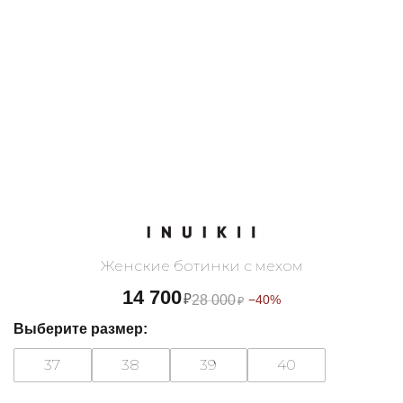
Женские ботинки с мехом
14 700
₽
28 000
−40%
₽
Выберите размер:
37
38
39
40