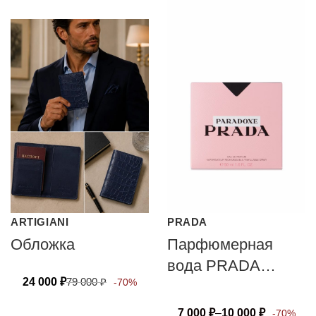
ARTIGIANI
PRADA
Обложка
Парфюмерная
вода PRADA
24 000
₽
79 000
₽
-70%
PARADOXE
7 000
₽
–
10 000
₽
-70%