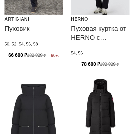
ARTIGIANI
HERNO
Пуховик
Пуховая куртка от
HERNO с
50, 52, 54, 56, 58
технологией PRO-
54, 56
METEO
66 600
₽
180 000
₽
-60%
78 600
₽
109 000
₽