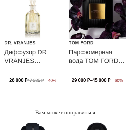
DR. VRANJES
TOM FORD
Диффузор DR.
Парфюмерная
VRANJES
вода TOM FORD
FIRENZE
BLACK ORCHID
POMPELMO
26 000
₽
47 385
₽
29 000
₽
–
45 000
₽
-40%
-60%
CASSIS
Вам может понравиться