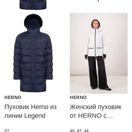
HERNO
HERNO
Пуховик Herno из
Женский пуховик
линии Legend
от HERNO с
технологией PRO-
52
40, 42, 44