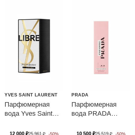
YVES SAINT LAURENT
PRADA
Парфюмерная
Парфюмерная
вода Yves Saint
вода PRADA
Laurent LIBRE LE
PARADOXE
PARFUM
VIRTUAL FLOWER
12 000
₽
25 961
₽
10 500
₽
25 519
₽
-50%
-50%