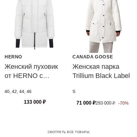
HERNO
CANADA GOOSE
Женский пуховик
Женская парка
от HERNO с
Trillium Black Label
технологией PRO-
40, 42, 44, 46
S
METEO
133 000
₽
71 000
₽
293 000
₽
-70%
СМОТРЕТЬ ВСЕ ТОВАРЫ