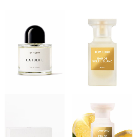
флакон-рефил