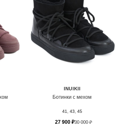
INUIKII
ехом
Ботинки с мехом
41, 43, 45
27 900
₽
30 000
₽