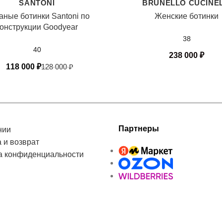
SANTONI
BRUNELLO CUCINEL
аные ботинки Santoni по
Женские ботинки
конструкции Goodyear
38
40
238 000
₽
118 000
₽
128 000
₽
Партнеры
нии
 и возврат
а конфиденциальности