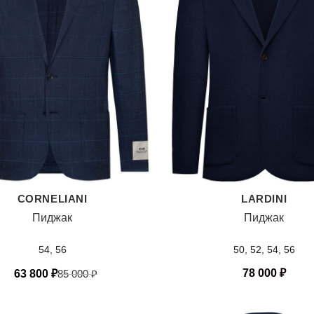
CORNELIANI
LARDINI
Пиджак
Пиджак
54, 56
50, 52, 54, 56
78 000
₽
63 800
₽
85 000
₽