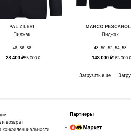
PAL ZILERI
MARCO PESCARO
Пиджак
Пиджак
48, 56, 58
48, 50, 52, 54, 58
28 400
₽
55 000
₽
148 000
₽
163 000
Загрузить еще
Загруз
Партнеры
нии
 и возврат
а конфиденциальности