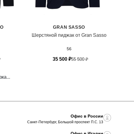
LO
GRAN SASSO
Шерстяной пиджак от Gran Sasso
56
₽
35 500
₽
55 500
₽
ка...
Офис в России
Санкт-Петербург, Большой проспект П.С. 13
Офис в Италии