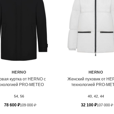
HERNO
HERNO
овая куртка от HERNO с
Женский пуховик от HE
хнологией PRO-METEO
технологией PRO-ME
54, 56
40, 42, 44
78 600
₽
109 000
₽
32 100
₽
107 000
₽