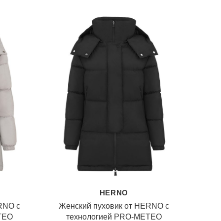
HERNO
RNO с
Женский пуховик от HERNO с
TEO
технологией PRO-METEO