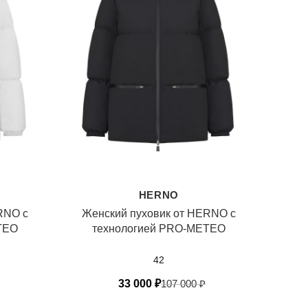
HERNO
RNO с
Женский пуховик от HERNO с
TEO
технологией PRO-METEO
42
33 000
₽
107 000
₽