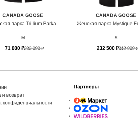
CANADA GOOSE
CANADA GOOSE
кая парка Trillium Parka
Женская парка Mystique Fu
M
S
71 000
₽
293 000
₽
232 500
₽
312 000
Партнеры
нии
 и возврат
а конфиденциальности