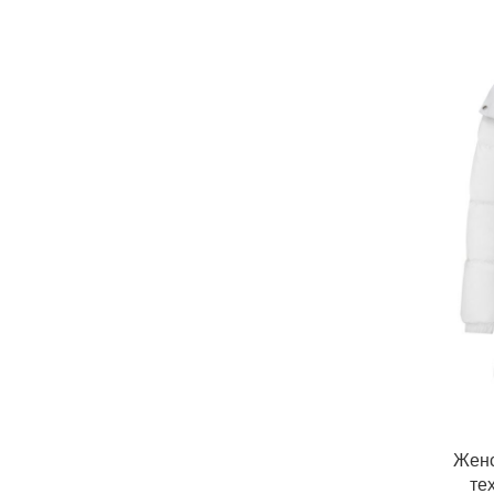
Женс
те