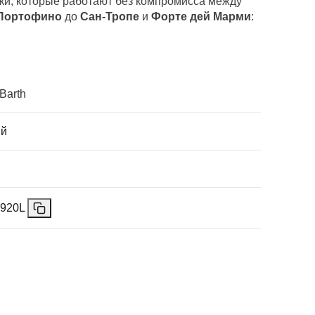
ики, которые работают без компромисса между
Портофино
до
Сан-Тропе
и
Форте дей Марми
:
Barth
ый
0920L