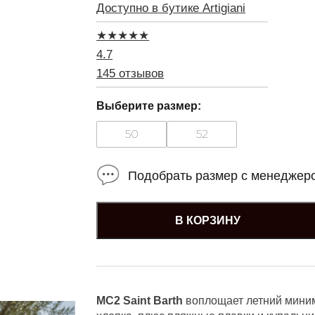
Доступно в бутике Artigiani
★
★
★
★
★
4.7
145 отзывов
Выберите размер:
50
52
Подобрать размер с менеджер
В КОРЗИНУ
MC2 Saint Barth
воплощает летний миним