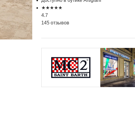
Доступно в бутике Artigiani
★
★
★
★
★
4.7
145 отзывов