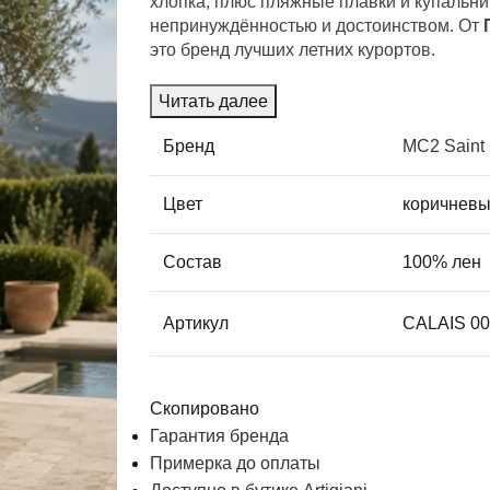
хлопка, плюс пляжные плавки и купальн
непринуждённостью и достоинством. От
это бренд лучших летних курортов.
Читать далее
Бренд
MC2 Saint 
Цвет
коричнев
Состав
100% лен
Артикул
CALAIS 0
Скопировано
Гарантия бренда
Примерка до оплаты