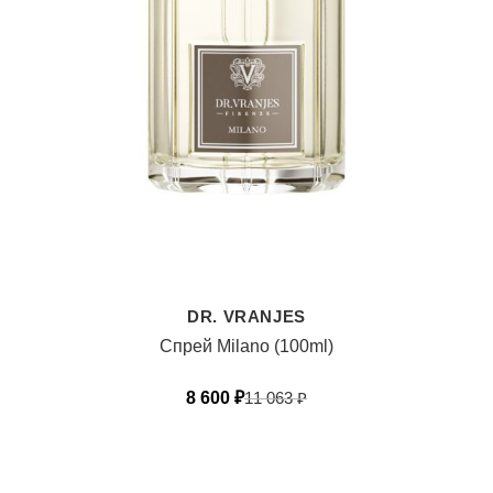
DR. VRANJES
Спрей Milano (100ml)
8 600
₽
11 063
₽