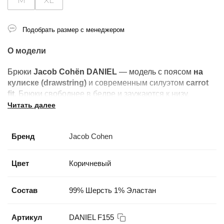
M
XL
Подобрать размер с менеджером
О модели
Брюки
Jacob Cohën
DANIEL
— модель с поясом
на
кулиске (drawstring)
и современным силуэтом
carrot
fit
. Брюки свободнее в бедре и заужаются к низу,
создавая комфортный и актуальный силуэт.
Читать далее
Модель выполнена из премиальной ткани с
Бренд
Jacob Cohen
добавлением эластана, благодаря чему брюки удобно
сидят и сохраняют форму.
Цвет
Коричневый
Посадка и силуэт
• Посадка:
carrot fit
Состав
99% Шерсть 1% Эластан
• Линия талии:
средняя
• Пояс:
на кулиске (drawstring)
• Штанина:
зауженная к низу
Артикул
DANIEL F155
• Ширина брючины:
M — 19 см / L — 20 см / XL — 20