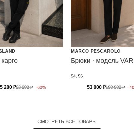
ISLAND
MARCO PESCAROLO
-карго
Брюки · модель VA
54, 56
5 200
₽
63 000
₽
53 000
₽
100 000
₽
-60%
-4
СМОТРЕТЬ ВСЕ ТОВАРЫ