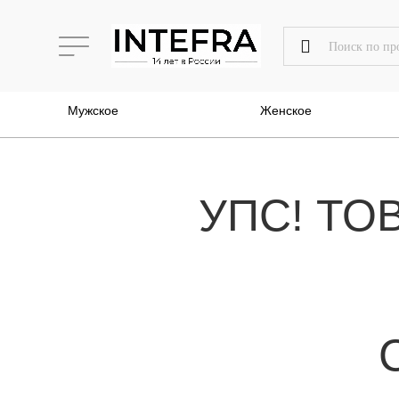
Мужское
Женское
УПС! ТО