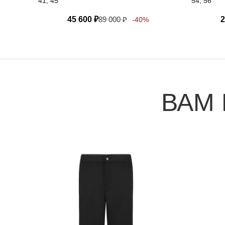
41, 45
54, 56
45 600
₽
89 000
₽
2
-40%
ВАМ