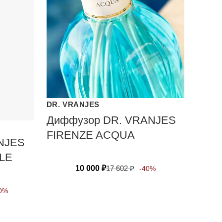
DR. VRANJES
Диффузор DR. VRANJES
FIRENZE ACQUA
NJES
LE
10 000
₽
17 602
₽
-40%
0%