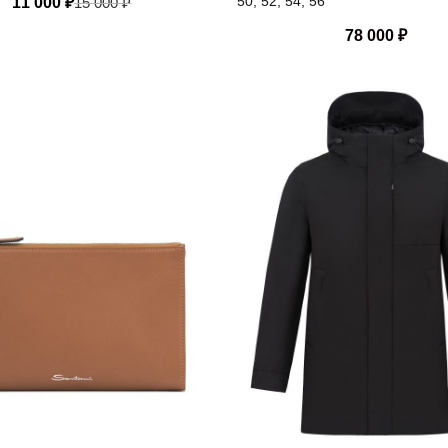
50, 52, 54, 56
11 000
₽
15 000
₽
78 000
₽