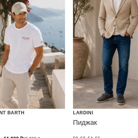
INT BARTH
LARDINI
Пиджак