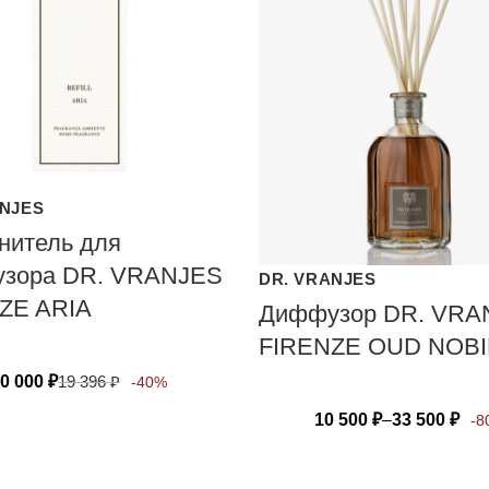
ANJES
нитель для
зора DR. VRANJES
DR. VRANJES
ZE ARIA
Диффузор DR. VRA
FIRENZE OUD NOBI
0 000
₽
19 396
₽
-40%
10 500
₽
–
33 500
₽
-8