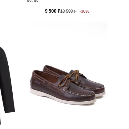
56, 58
9 500
₽
13 500
₽
-30%