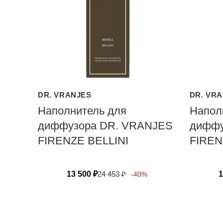
DR. VRANJES
DR. VR
Наполнитель для
Напол
диффузора DR. VRANJES
диффу
FIRENZE BELLINI
FIREN
13 500
₽
24 453
₽
1
-40%