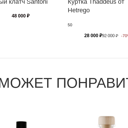
й клатч Santoni
Куртка Thaddeus от
Hetrego
48 000
₽
50
28 000
₽
92 000
₽
-7
 МОЖЕТ ПОНРАВИ