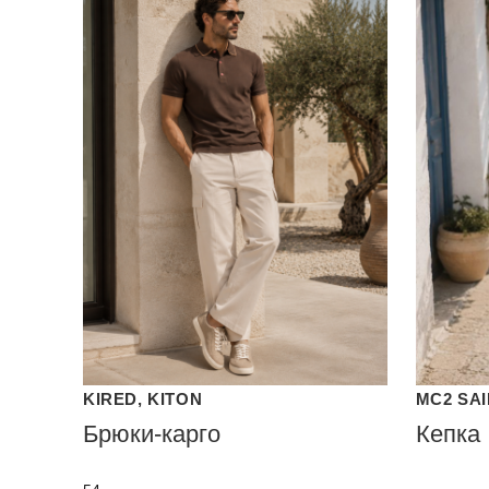
KIRED, KITON
MC2 SA
Брюки-карго
Кепка