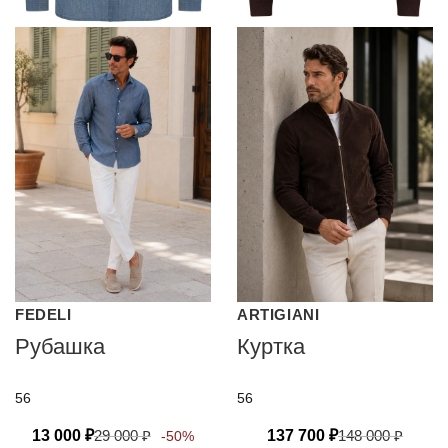
FEDELI
ARTIGIANI
Рубашка
Куртка
56
56
13 000
₽
29 000
₽
137 700
₽
148 000
₽
-50%