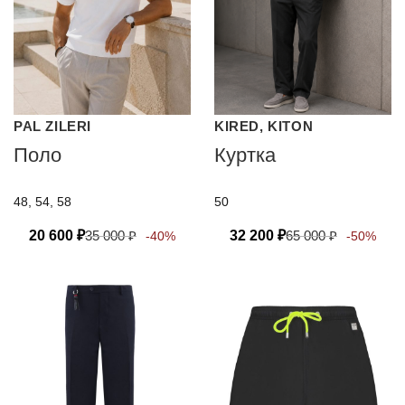
PAL ZILERI
KIRED, KITON
Поло
Куртка
48, 54, 58
50
20 600
₽
35 000
₽
32 200
₽
65 000
₽
-40%
-50%