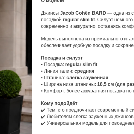
О модели
Джинсы
Jacob Cohën BARD
— одна из 
посадкой
regular slim fit
. Силуэт немного
современно и аккуратно, оставаясь ком
Модель выполнена из премиального итал
обеспечивает удобную посадку и сохран
Посадка и силуэт
• Посадка:
regular slim fit
• Линия талии:
средняя
• Штанина:
слегка зауженная
• Ширина низа штанины:
18,5 см (для ра
• Комфорт: более аккуратная посадка по
Кому подойдёт
✔️ Тем, кто предпочитает современный с
✔️ Любителям слегка зауженных джинсов
✔️ Универсальная модель для повседневн