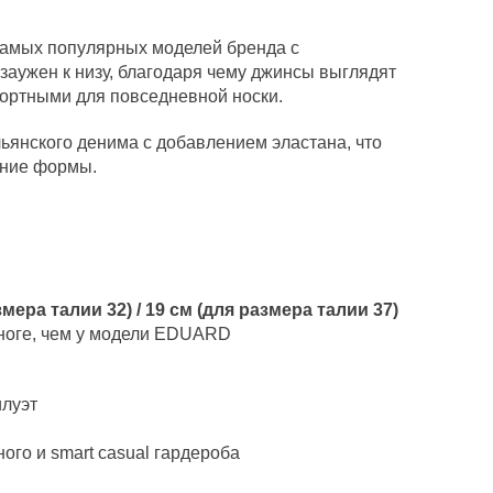
самых популярных моделей бренда с
 заужен к низу, благодаря чему джинсы выглядят
фортными для повседневной носки.
ьянского денима с добавлением эластана, что
ение формы.
змера талии 32) / 19 см (для размера талии 37)
 ноге, чем у модели EDUARD
илуэт
ого и smart casual гардероба