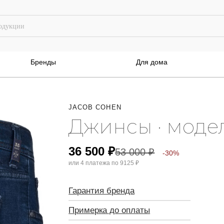
Бренды
Для дома
JACOB COHEN
Джинсы · моде
36 500
₽
53 000
₽
-30%
или 4 платежа по
9125 ₽
Гарантия бренда
Примерка до оплаты