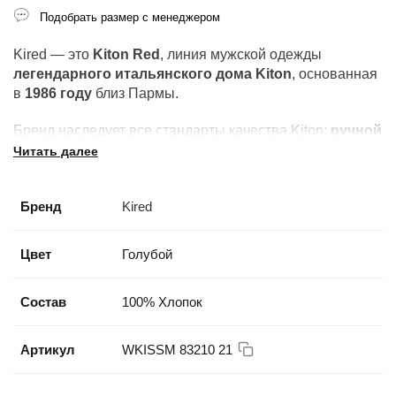
Подобрать размер с менеджером
Kired — это
Kiton Red
, линия мужской одежды
легендарного итальянского дома Kiton
, основанная
в
1986 году
близ Пармы.
Бренд наследует все стандарты качества Kiton:
ручной
пошив
, отборные ткани и внимание к каждой детали.
Читать далее
Неформальная эстетика Kiton — для тех, кто не готов
Бренд
Kired
жертвовать качеством в повседневной жизни.
Цвет
Голубой
Состав
100% Хлопок
Артикул
WKISSM 83210 21