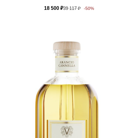
18 500
₽
39 117
₽
-50%