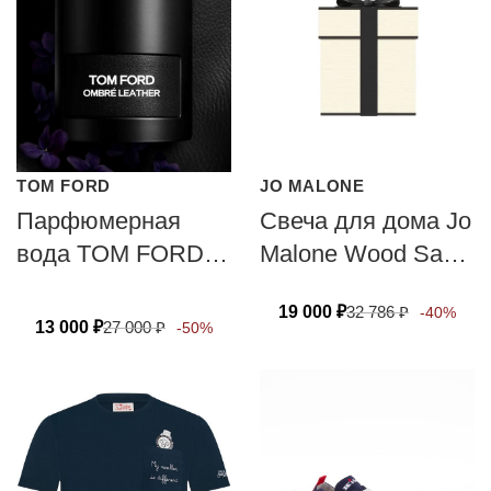
TOM FORD
JO MALONE
Парфюмерная
Свеча для дома Jo
вода TOM FORD
Malone Wood Sage
OMBRE LEATHER
& Sea Salt 200г
19 000
₽
32 786
₽
-40%
13 000
₽
27 000
₽
-50%