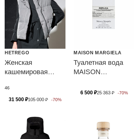
HETREGO
MAISON MARGIELA
Женская
Туалетная вода
кашемировая
MAISON
жилетка Ylva от
MARGIELA
46
Hetrego
COFFEE BREAK
6 500
₽
25 363
₽
-70%
31 500
₽
105 000
₽
-70%