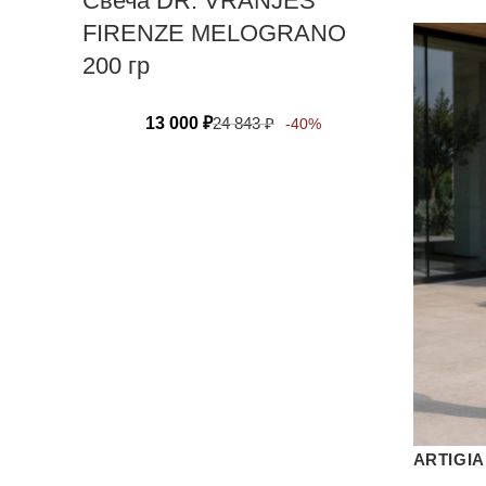
Свеча DR. VRANJES
FIRENZE MELOGRANO
200 гр
13 000
₽
24 843
₽
-40%
ARTIGIA