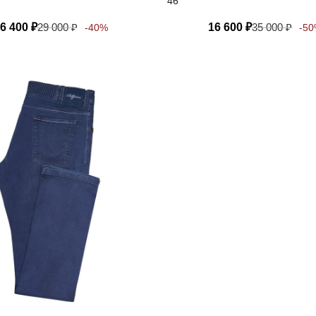
46
6 400
₽
29 000
₽
16 600
₽
35 000
₽
-40%
-5