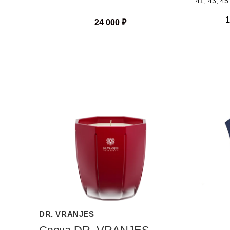
41, 43, 45
1
24 000
₽
DR. VRANJES