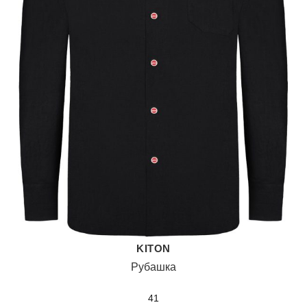
KITON
Рубашка
41