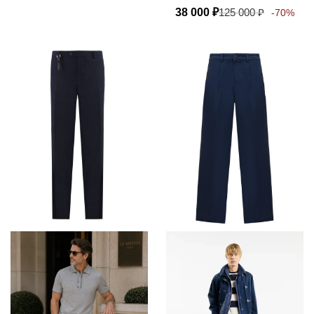
38 000
₽
125 000
₽
-70%