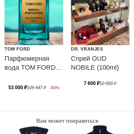
TOM FORD
DR. VRANJES
Парфюмерная
Спрей OUD
вода TOM FORD
NOBILE (100ml)
NEROLI
7 600
₽
10 000
₽
PORTOFINO
53 000
₽
109 447
₽
-50%
Вам может понравиться