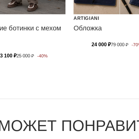
ARTIGIANI
ие ботинки с мехом
Обложка
24 000
₽
79 000
₽
-7
3 100
₽
25 000
₽
-40%
 МОЖЕТ ПОНРАВИ