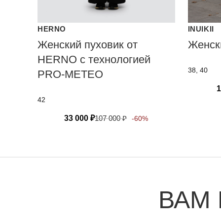
HERNO
INUIKII
Женский пуховик от
Женск
HERNO с технологией
38, 40
PRO-METEO
1
42
33 000
₽
107 000
₽
-60%
ВАМ