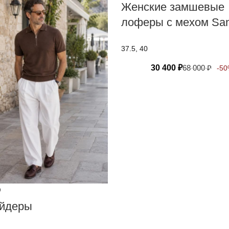
Женские замшевые
лоферы с мехом San
37.5, 40
30 400
₽
68 000
₽
-5
O
айдеры