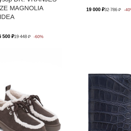
ZE MAGNOLIA
19 000
₽
32 786
₽
-4
IDEA
6 500
₽
19 448
₽
-60%