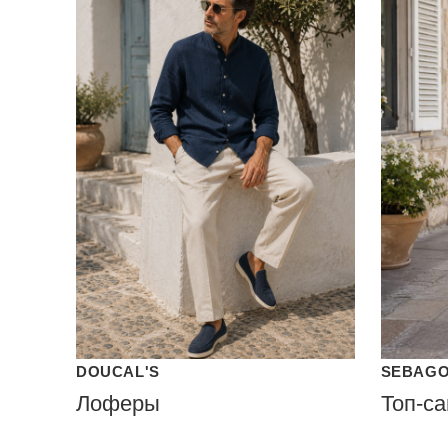
DOUCAL'S
SEBAG
Лоферы
Топ-с