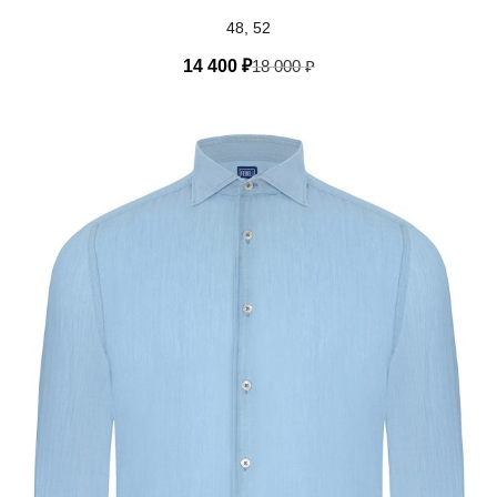
48, 52
14 400
₽
18 000
₽