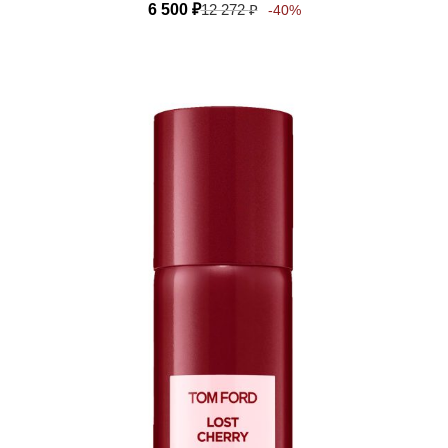
6 500
₽
12 272
₽
-40%