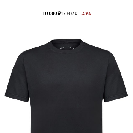
10 000
₽
17 602
₽
-40%