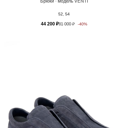
Брюки · модель VENTI
52, 54
44 200
₽
81 000
₽
-40%