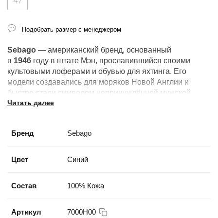
47
Подобрать размер с менеджером
Sebago
— американский бренд, основанный
в
1946
году в штате Мэн, прославившийся своими
культовыми лоферами и обувью для яхтинга. Его
модели создавались для моряков Новой Англии и
быстро стали символом непринуждённой мужской
Читать далее
элегантности.
Бренд
Sebago
Цвет
Синий
Состав
100% Кожа
Артикул
7000H00