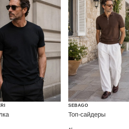
ERI
SEBAGO
лка
Топ-сайдеры