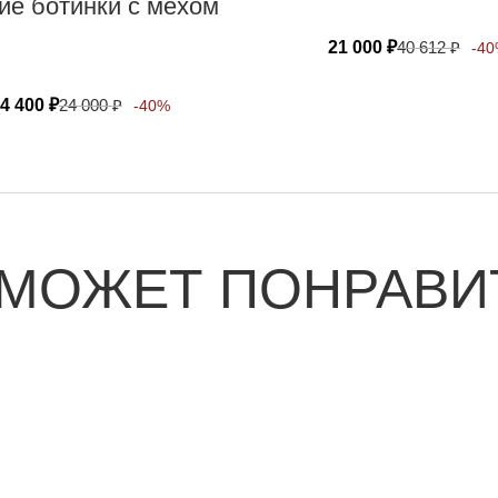
ие ботинки с мехом
21 000
₽
40 612
₽
-4
4 400
₽
24 000
₽
-40%
 МОЖЕТ ПОНРАВИ