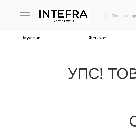
Мужское
Женское
УПС! ТО