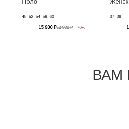
Поло
Женск
48, 52, 54, 56, 60
37, 38
15 900
₽
53 000
₽
1
-70%
ВАМ