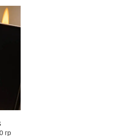
S
 гр