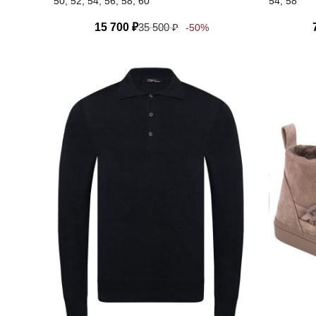
50, 52, 54, 56, 58, 60
54, 58
15 700
₽
35 500
₽
-50%