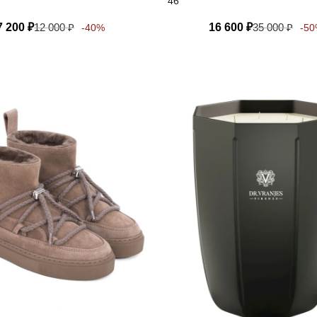
46
7 200
₽
12 000
₽
16 600
₽
35 000
₽
-40%
-5