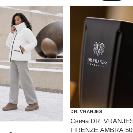
DR. VRANJES
Свеча DR. VRANJE
FIRENZE АМВRА 500