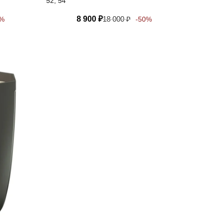
52, 54
8 900
₽
18 000
₽
0%
-50%