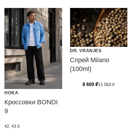
DR. VRANJES
Спрей Milano
(100ml)
8 600
₽
11 063
₽
HOKA
Кроссовки BONDI
9
42, 43.5