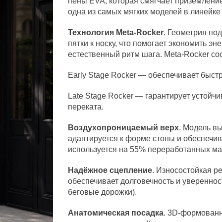
пены EVA, которая смягчает приземление
одна из самых мягких моделей в линейке
Технология Meta-Rocker
. Геометрия по
пятки к носку, что помогает экономить эн
естественный ритм шага. Meta-Rocker сос
Early Stage Rocker — обеспечивает быст
Late Stage Rocker — гарантирует устойчи
переката.
Воздухопроницаемый верх
. Модель в
адаптируется к форме стопы и обеспечив
используется на 55% переработанных ма
Надёжное сцепление
. Износостойкая р
обеспечивает долговечность и увереннос
беговые дорожки).
Анатомическая посадка
. 3D-формованн