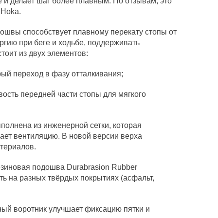
 и делает шаг более плавным. По отзывам, это
 Hoka.
дошвы способствует плавному перекату стопы от
ергию при беге и ходьбе, поддерживать
тоит из двух элементов:
рый переход в фазу отталкивания;
вость передней части стопы для мягкого
ыполнена из инженерной сетки, которая
ает вентиляцию. В новой версии верха
териалов.
езиновая подошва Durabrasion Rubber
ть на разных твёрдых покрытиях (асфальт,
ый воротник улучшает фиксацию пятки и