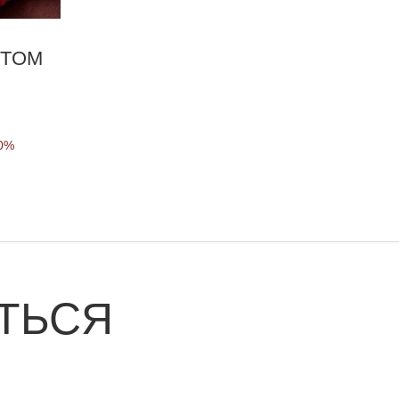
 TOM
0%
ТЬСЯ