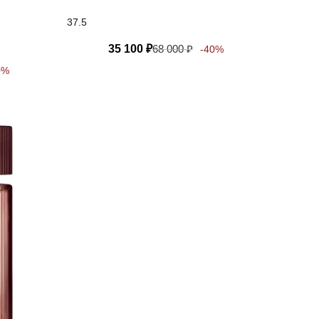
37.5
35 100
₽
68 000
₽
-40%
0%