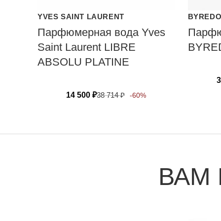
YVES SAINT LAURENT
BYRED
Парфюмерная вода Yves
Парфю
Saint Laurent LIBRE
BYRE
ABSOLU PLATINE
3
14 500
₽
38 714
₽
-60%
ВАМ