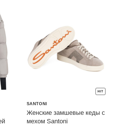
HIT
SANTONI
Женские замшевые кеды с
ей
мехом Santoni