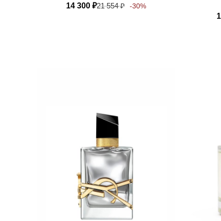
14 300
₽
21 554
₽
-30%
1