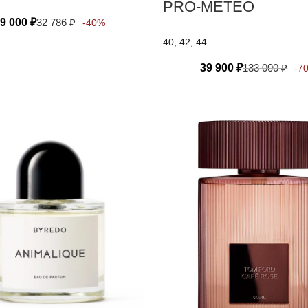
PRO-METEO
9 000
₽
32 786
₽
-40%
40, 42, 44
39 900
₽
133 000
₽
-7