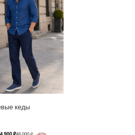
вые кеды
4 900
₽
48 000
₽
-40%