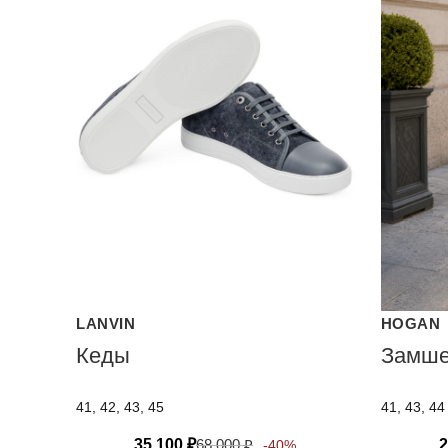
LANVIN
HOGAN
Кеды
Замше
41, 42, 43, 45
41, 43, 44
35 100
₽
68 000
₽
2
-40%