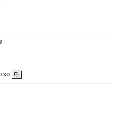
й
3433