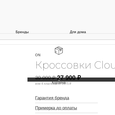
Бренды
Для дома
ON
Кроссовки Clou
27 900
₽
30 000
₽
0
или 4 платежа по
6975 ₽
Гарантия бренда
Примерка до оплаты