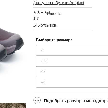
Доступно в бутике Artigiani
★
★
★
★
★
4.7
145 отзывов
Выберите размер:
41
42.5
43
45
Подобрать размер с менеджер