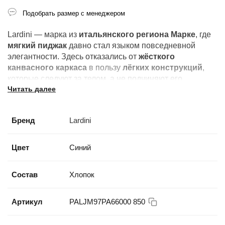
Подобрать размер с менеджером
Lardini — марка из
итальянского региона Марке
, где
мягкий пиджак
давно стал языком повседневной
элегантности. Здесь отказались от
жёсткого
канвасного каркаса
в пользу
лёгких
конструкций
,
которые следуют за телом, а не подчиняют его.
Читать далее
Результат — одежда, которую надевают
не по
обязанности, а по желанию
.
Бренд
Lardini
Цвет
Синий
Состав
Хлопок
Артикул
PALJM97PA66000 850