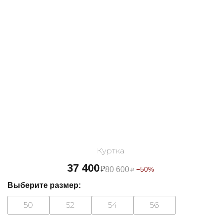
Куртка
37 400
₽
80 600
−50%
₽
Выберите размер:
50
52
54
56