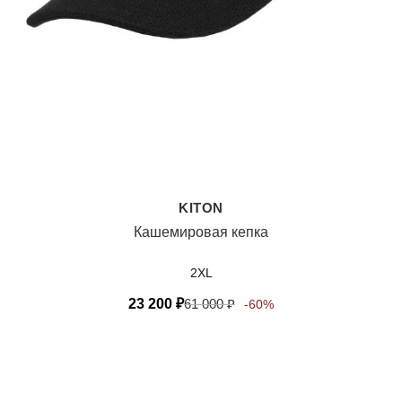
KITON
Кашемировая кепка
2XL
23 200
₽
61 000
₽
-60%