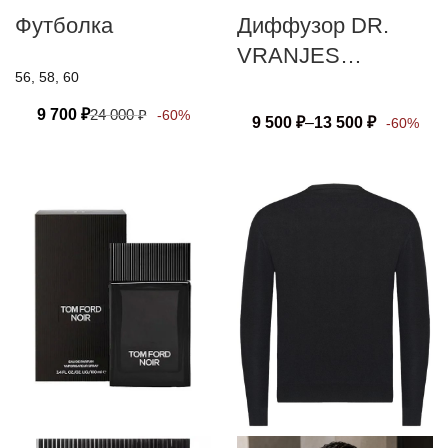
Футболка
Диффузор DR.
VRANJES
56, 58, 60
FIRENZE GINGER
LIME
9 700
₽
24 000
₽
-60%
9 500
₽
–
13 500
₽
-60%