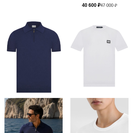
40 600
₽
47 000
₽