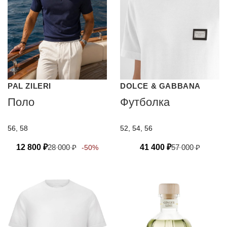
PAL ZILERI
DOLCE & GABBANA
Поло
Футболка
56, 58
52, 54, 56
12 800
₽
28 000
₽
41 400
₽
57 000
₽
-50%