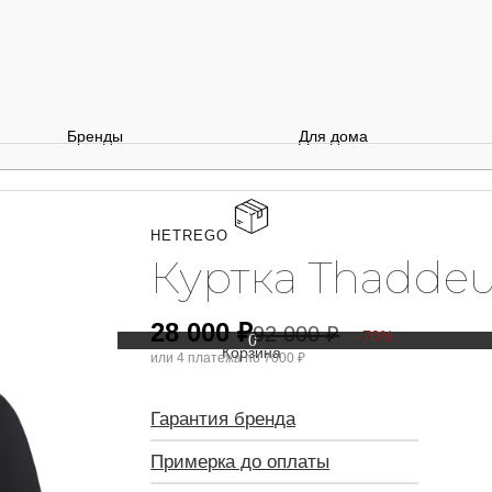
Бренды
Для дома
HETREGO
Куртка Thaddeu
28 000
₽
92 000
₽
-70%
0
или 4 платежа по
7000 ₽
Гарантия бренда
Примерка до оплаты