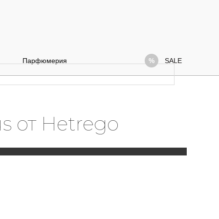
Парфюмерия
SALE
s от Hetrego