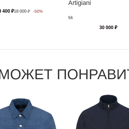
Artigiani
8 400
₽
18 000
₽
-50%
56
30 000
₽
 МОЖЕТ ПОНРАВИ