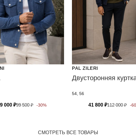
NI
PAL ZILERI
а
Двусторонняя куртк
54, 56
9 000
₽
99 500
₽
41 800
₽
112 000
₽
-30%
-6
СМОТРЕТЬ ВСЕ ТОВАРЫ