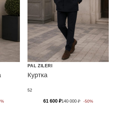
PAL ZILERI
а
Куртка
52
61 600
₽
140 000
₽
0%
-50%