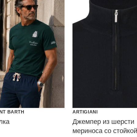
INT BARTH
ARTIGIANI
лка
Джемпер из шерсти
мериноса со стойкой