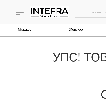
Мужское
Женское
УПС! ТО