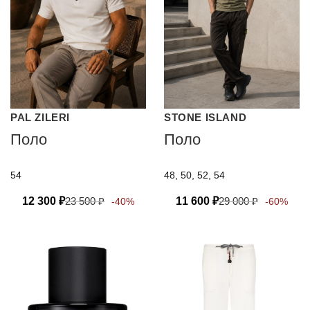
PAL ZILERI
STONE ISLAND
Поло
Поло
54
48, 50, 52, 54
12 300
₽
23 500
₽
11 600
₽
29 000
₽
-40%
-60%