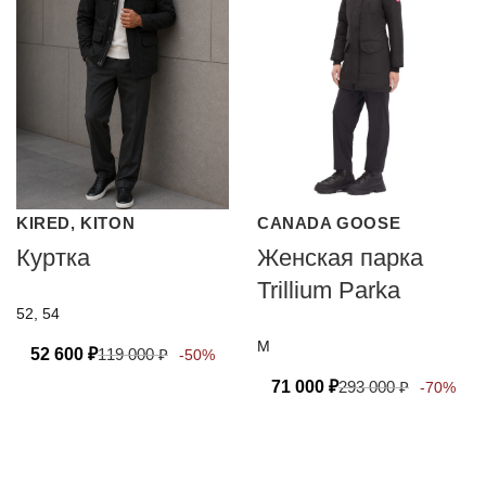
KIRED, KITON
CANADA GOOSE
Куртка
Женская парка
Trillium Parka
52, 54
M
52 600
₽
119 000
₽
-50%
71 000
₽
293 000
₽
-70%