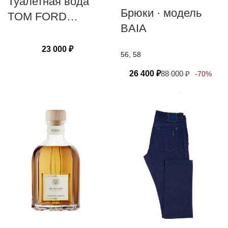
Туалетная вода
Брюки · модель
TOM FORD
BAIA
OMBRE LEATHER
23 000
₽
56, 58
26 400
₽
88 000
₽
-70%