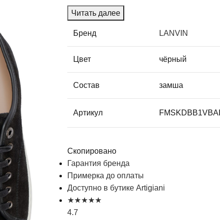
Читать далее
Бренд
LANVIN
Цвет
чёрный
Состав
замша
Артикул
FMSKDBB1VBAL
Скопировано
Гарантия бренда
Примерка до оплаты
Доступно в бутике Artigiani
★
★
★
★
★
4.7