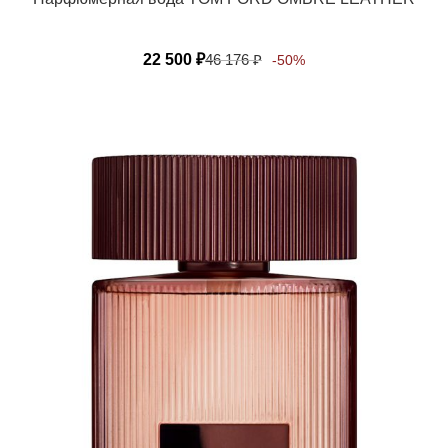
22 500
₽
46 176
₽
-50%