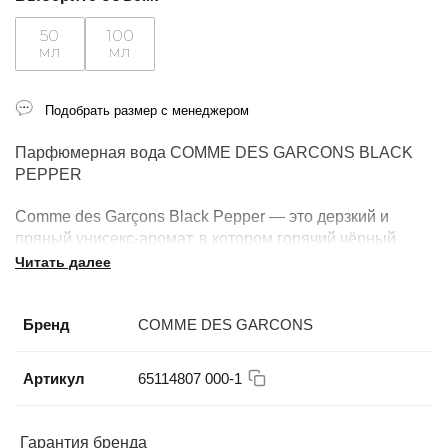
50
100
мл
мл
Подобрать размер с менеджером
Парфюмерная вода COMME DES GARCONS BLACK
PEPPER
Comme des Garçons Black Pepper — это дерзкий и
пряный унисекс-аромат, в котором горячий чёрный
перец встречается с бархатистой древесиной.
Читать далее
Композиция яркая, контрастная, с тёплым, слегка
дымным шлейфом.
Бренд
COMME DES GARCONS
Ноты аромата: мадагаскарский перец, кедр, акигалавуд
(пачули, уд), бобы тонка
Артикул
65114807 000-1
Аромат унисекс.
Гарантия бренда