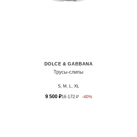
DOLCE & GABBANA
Трусы-слипы
S, M, L, XL
9 500
₽
16 172
₽
-40%