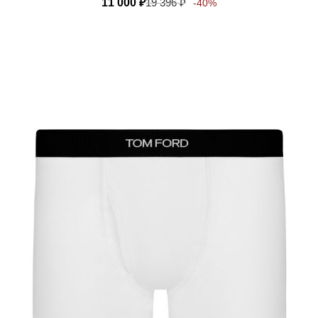
11 000
₽
19 396
₽
-40%