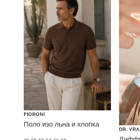
FIORONI
Поло изо льна и хлопка
DR. VR
Диффу