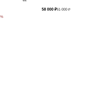
44
58 000
₽
61 000
₽
0%