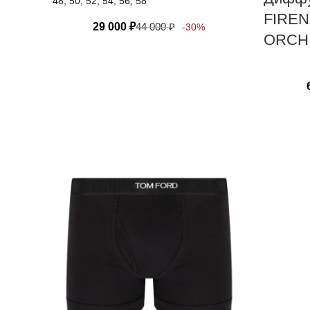
48, 50, 52, 54, 56, 58
FIREN
29 000
₽
44 000
₽
-30%
ORCH