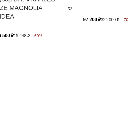
ZE MAGNOLIA
52
IDEA
97 200
₽
324 000
₽
-7
6 500
₽
19 448
₽
-60%