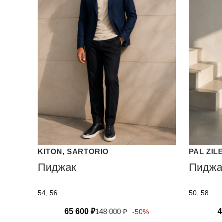
KITON, SARTORIO
PAL ZIL
Пиджак
Пиджа
54, 56
50, 58
65 600
₽
148 000
₽
4
-50%