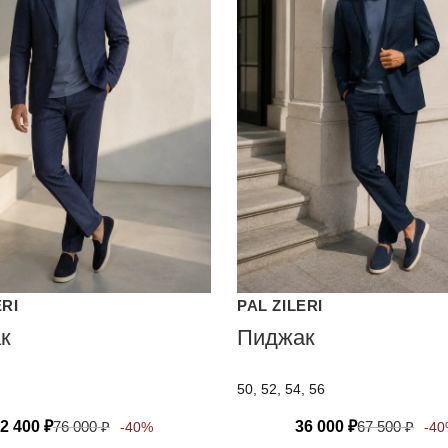
ERI
PAL ZILERI
к
Пиджак
50, 52, 54, 56
2 400
₽
76 000
₽
36 000
₽
67 500
₽
-40%
-4