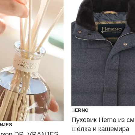
HERNO
Пуховик Herno из см
ANJES
шёлка и кашемира
зор DR. VRANJES