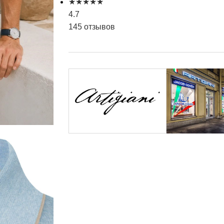
★
★
★
★
★
4.7
145 отзывов