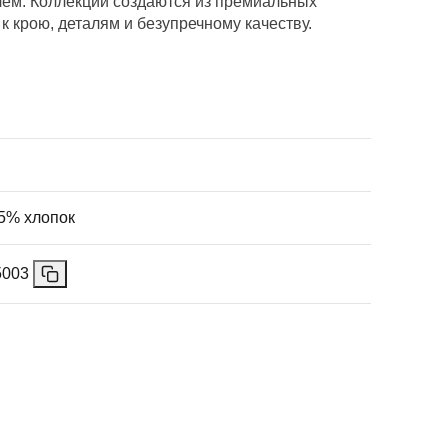
лем. Коллекции создаются из премиальных
к крою, деталям и безупречному качеству.
5% хлопок
5003