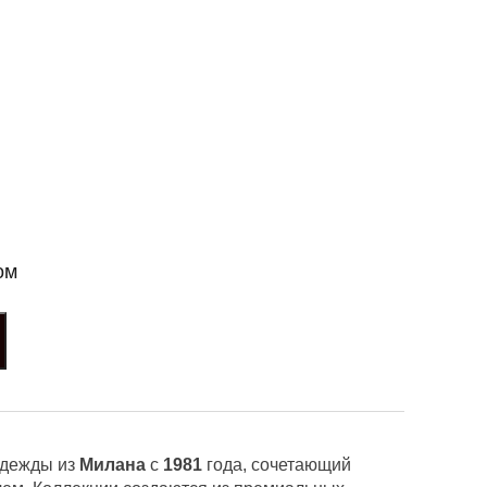
ом
одежды из
Милана
с
1981
года, сочетающий