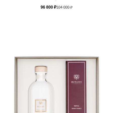
96 800
₽
104 000
₽