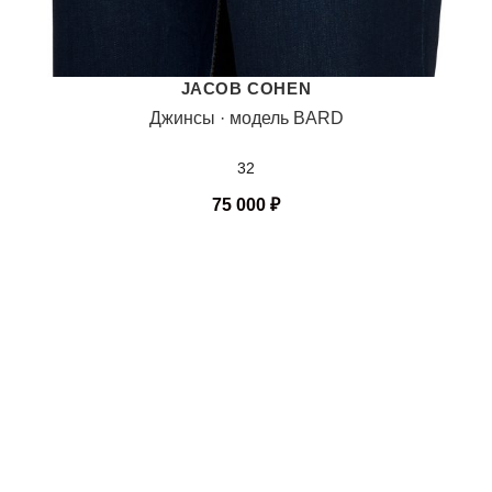
JACOB COHEN
Джинсы · модель BARD
32
75 000
₽