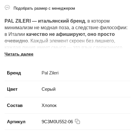
Подобрать размер с менеджером
PAL ZILERI — итальянский бренд
, в котором
минимализм не модная поза, а следствие философии:
в Италии
качество не афишируют, оно просто
очевидно
. Каждый элемент скроен без лишнего,
каждая линия имеет смысл — это язык сдержанного
Читать далее
мастерства.
Бренд
Pal Zileri
Цвет
Серый
Состав
Хлопок
Артикул
9C3M0U552-06