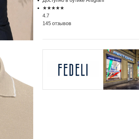
Доступно в бутике Artigiani
★
★
★
★
★
4.7
145 отзывов