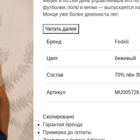
Феdeli и по сей день управляемый его п
футболки, поло и кепки — выпускается н
Монце уже более девяноста лет.
Читать далее
Бренд
Fedeli
Цвет
бежевый
Состав
70% лён 3
Артикул
MU005726
Скопировано
Гарантия бренда
Примерка до оплаты