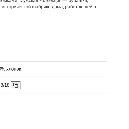
отомками. Мужская коллекция — рубашки,
а исторической фабрике дома, работающей в
0% хлопок
 3/18