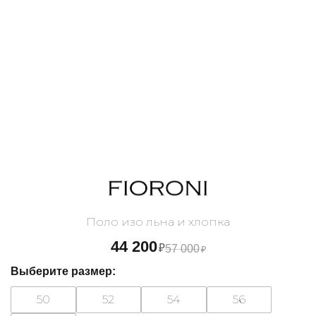
Поло изо льна и хлопка
44 200
₽
57 000
₽
Выберите размер:
50
52
54
56