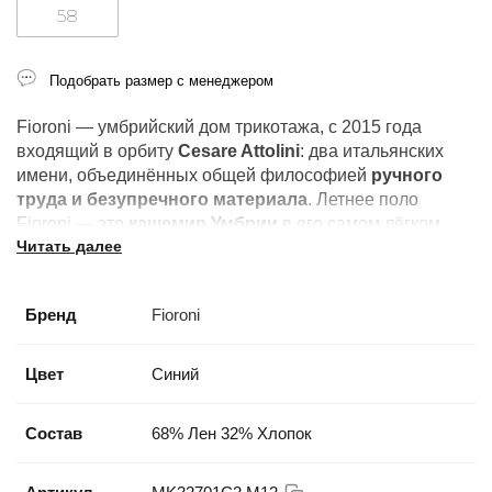
58
Подобрать размер с менеджером
Fioroni — умбрийский дом трикотажа, с 2015 года
входящий в орбиту
Cesare Attolini
: два итальянских
имени, объединённых общей философией
ручного
труда и безупречного материала
. Летнее поло
Fioroni — это
кашемир Умбрии
в его самом лёгком
Читать далее
воплощении: открытый воротник, прямой низ,
абсолютная тишина в силуэте. Для тех, кто носит
костюм Attolini, —
естественное продолжение
Бренд
Fioroni
гардероба
.
Цвет
Синий
Состав
68% Лен 32% Хлопок