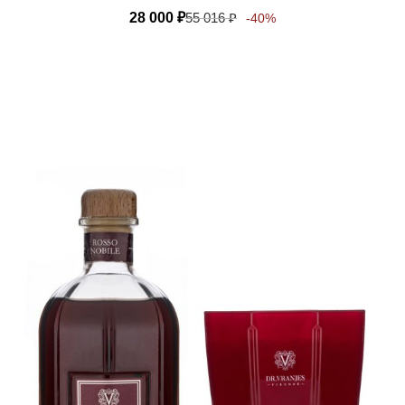
28 000
₽
55 016
₽
-40%