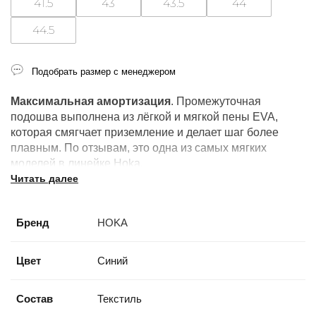
41.5
43
43.5
44
44.5
Подобрать размер с менеджером
Максимальная амортизация
. Промежуточная
подошва выполнена из лёгкой и мягкой пены EVA,
которая смягчает приземление и делает шаг более
плавным. По отзывам, это одна из самых мягких
моделей в линейке Hoka.
Читать далее
Технология Meta-Rocker
. Геометрия подошвы
способствует плавному перекату стопы от пятки к
Бренд
HOKA
носку, что помогает экономить энергию при беге и
ходьбе, поддерживать естественный ритм шага. Meta-
Rocker состоит из двух элементов:
Цвет
Синий
Early Stage Rocker — обеспечивает быстрый переход в
Состав
Текстиль
фазу отталкивания;