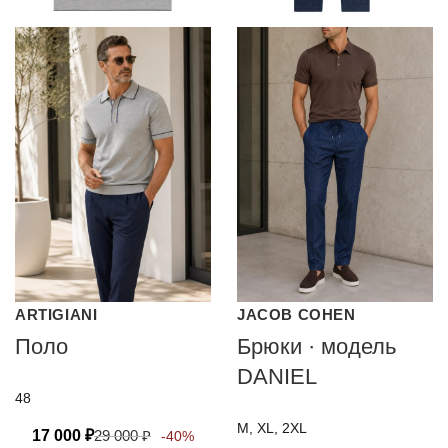
ARTIGIANI
JACOB COHEN
Поло
Брюки · модель
DANIEL
48
M, XL, 2XL
17 000
₽
29 000
₽
-40%