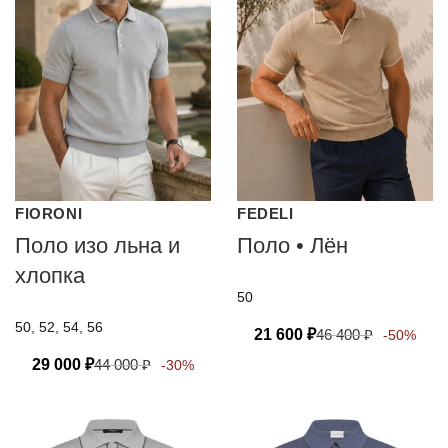
FIORONI
FEDELI
Поло изо льна и
Поло • Лён
хлопка
50
50, 52, 54, 56
21 600
₽
46 400
₽
-50%
29 000
₽
44 000
₽
-30%