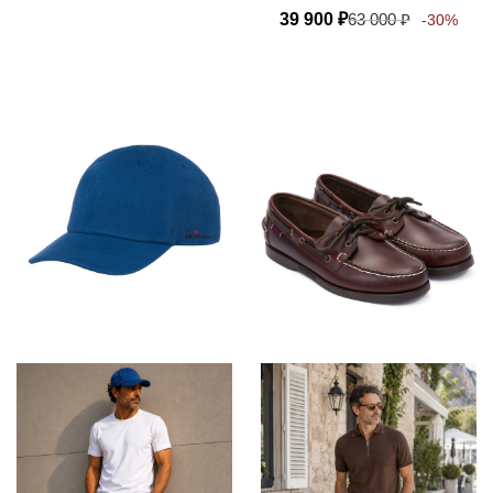
39 900
₽
63 000
₽
-30%