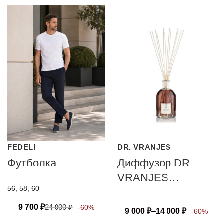
FEDELI
DR. VRANJES
Футболка
Диффузор DR.
VRANJES
56, 58, 60
FIRENZE
ARANCIO UVA
9 700
₽
24 000
₽
-60%
9 000
₽
–
14 000
₽
-60%