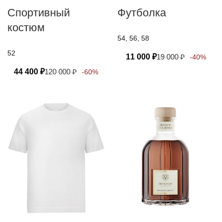
Спортивный
Футболка
костюм
54, 56, 58
52
11 000
₽
19 000
₽
-40%
44 400
₽
120 000
₽
-60%