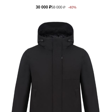
30 000
₽
58 000
₽
-40%