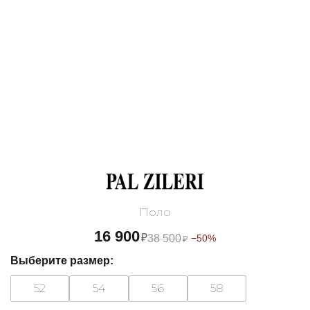
Поло
16 900
₽
38 500
−50%
₽
Выберите размер:
52
54
56
58