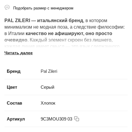
Подобрать размер с менеджером
PAL ZILERI — итальянский бренд
, в котором
минимализм не модная поза, а следствие философии:
в Италии
качество не афишируют, оно просто
очевидно
. Каждый элемент скроен без лишнего,
каждая линия имеет смысл — это язык сдержанного
Читать далее
мастерства.
Бренд
Pal Zileri
Цвет
Серый
Состав
Хлопок
Артикул
9C3MOU309 03