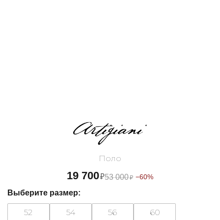
Поло
19 700
₽
53 000
−60%
₽
Выберите размер:
52
54
56
60