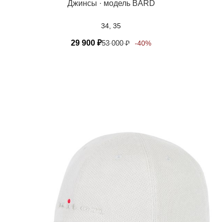
Джинсы · модель BARD
34, 35
29 900
₽
53 000
₽
-40%