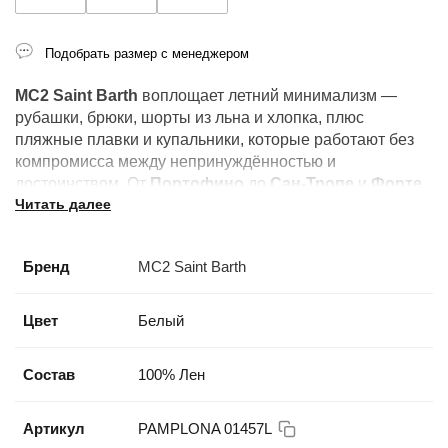
Подобрать размер с менеджером
MC2 Saint Barth
воплощает летний минимализм —
рубашки, брюки, шорты из льна и хлопка, плюс
пляжные плавки и купальники, которые работают без
компромисса между непринуждённостью и
достоинством. От
Портофино
до
Сан-Тропе
и
Форте
Читать далее
дей Марми
: это бренд лучших летних курортов.
Бренд
MC2 Saint Barth
Цвет
Белый
Состав
100% Лен
Артикул
PAMPLONA 01457L