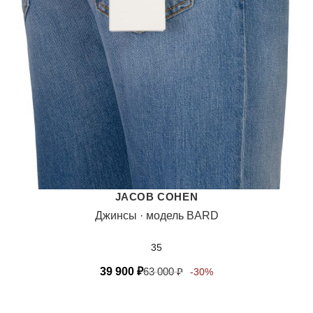
JACOB COHEN
Джинсы · модель BARD
35
39 900
₽
63 000
₽
-30%