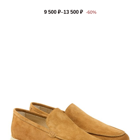
9 500
₽
–
13 500
₽
-60%