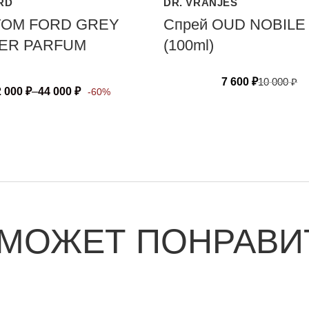
RD
DR. VRANJES
TOM FORD GREY
Спрей OUD NOBILE
VER PARFUM
(100ml)
7 600
₽
10 000
₽
2 000
₽
–
44 000
₽
-60%
 МОЖЕТ ПОНРАВИ