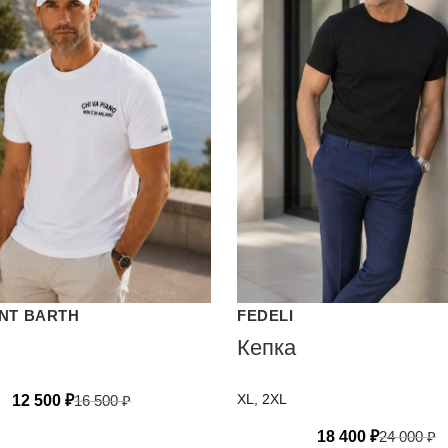
INT BARTH
FEDELI
Кепка
XL, 2XL
12 500
₽
16 500
₽
18 400
₽
24 000
₽