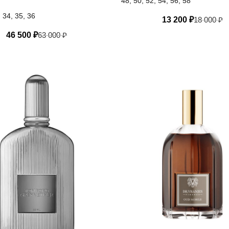
48, 50, 52, 54, 56, 58
, 34, 35, 36
13 200
₽
18 000
₽
46 500
₽
63 000
₽