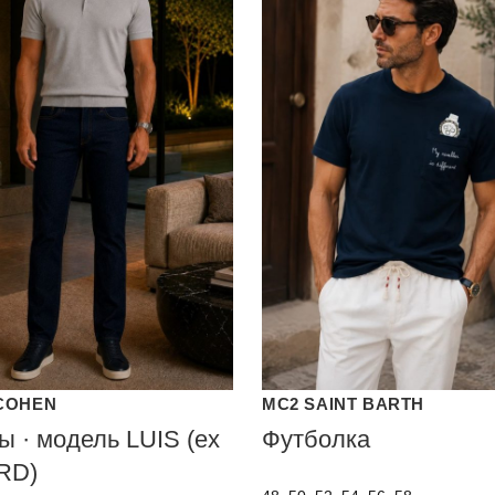
COHEN
MC2 SAINT BARTH
 · модель LUIS (ex
Футболка
RD)