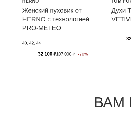
HERNO
TOM FO
Женский пуховик от
Духи 
HERNO с технологией
VETI
PRO-METEO
3
40, 42, 44
32 100
₽
107 000
₽
-70%
ВАМ