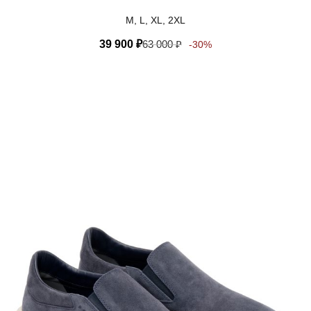
M, L, XL, 2XL
39 900
₽
63 000
₽
-30%