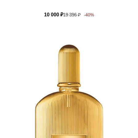
10 000
₽
19 396
₽
-40%