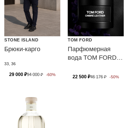
STONE ISLAND
TOM FORD
Брюки-карго
Парфюмерная
вода TOM FORD
33, 36
OMBRE LEATHER
29 000
₽
94 000
₽
-60%
22 500
₽
46 176
₽
-50%