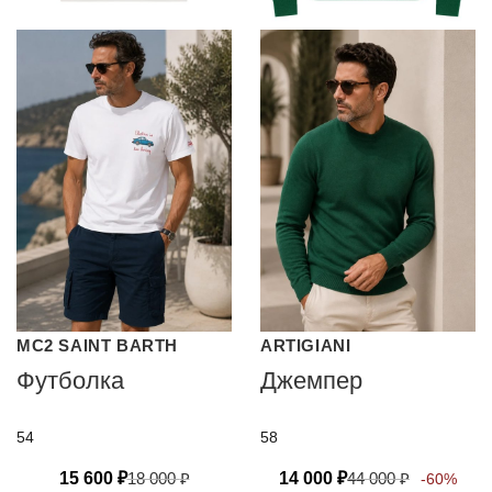
MC2 SAINT BARTH
ARTIGIANI
Футболка
Джемпер
54
58
15 600
₽
18 000
₽
14 000
₽
44 000
₽
-60%